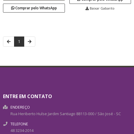
Comprar pelo WhatsApp
Baixar Gabarito
1
ENTRE EM CONTATO
ENDEREÇO
Rua Heriberto Hulse
Jardim Santiago
88113-000
/
São José
- SC
TELEFONE
48 3234-2014