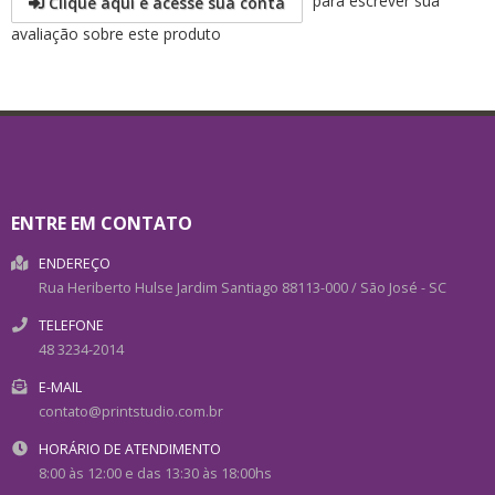
para escrever sua
Clique aqui e acesse sua conta
avaliação sobre este produto
ENTRE EM CONTATO
ENDEREÇO
Rua Heriberto Hulse
Jardim Santiago
88113-000
/
São José
- SC
TELEFONE
48 3234-2014
E-MAIL
contato@printstudio.com.br
HORÁRIO DE ATENDIMENTO
8:00 às 12:00 e das 13:30 às 18:00hs